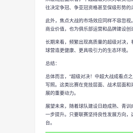
往决定争冠、争亚冠资格甚至保级形势的
此外，焦点大战的市场效应同样不容忽视
商业价值，也为俱乐部运营和品牌建设创
长期来看，频繁出现高质量的超级对决，
球营造更健康、更具吸引力的生态环境。
总结：
总体而言，“超级对决！中超大战成看点之
写照。这类比赛在竞技层面、战术层面和
展的重要动力。
展望未来，随着球队建设日趋成熟、青训
一步提升。只要联赛坚持良性发展方向，
台。