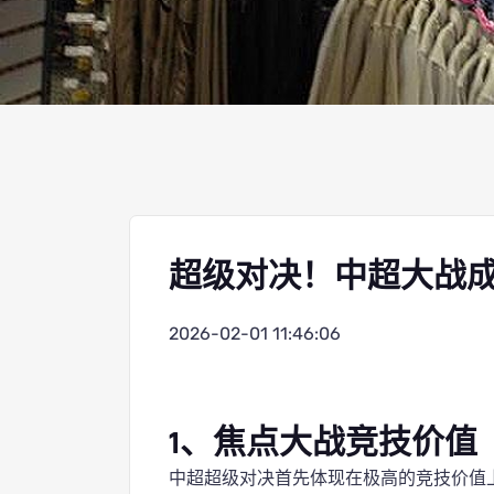
超级对决！中超大战
2026-02-01 11:46:06
1、焦点大战竞技价值
中超超级对决首先体现在极高的竞技价值