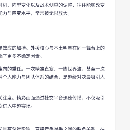
时机、阵型变化以及战术侧重的调整，往往能够改变
能力与应变水平，常常被无限放大。
星效应的加持。外援核心与本土明星在同一舞台上的
添了更多不确定因素。
走向的重任。一次精准直塞、一脚世界波，甚至一次
种个人能力与团队体系的结合，是超级对决最吸引人
关注度。精彩画面通过社交平台迅速传播，不仅吸引
众进入中超赛场。
局具有深远影响。直接竞争对手之间的胜负关系，往