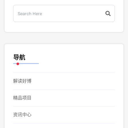
导航
解读好博
精品项目
资讯中心