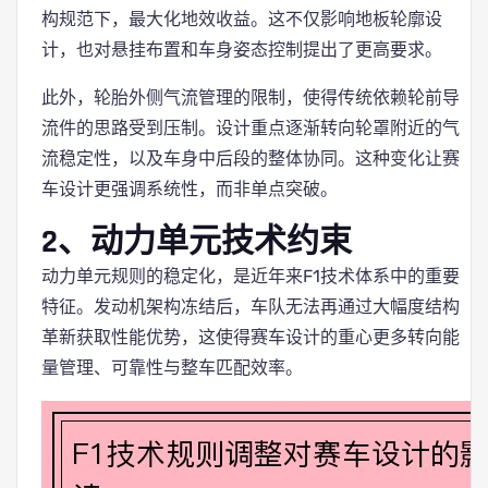
构规范下，最大化地效收益。这不仅影响地板轮廓设
计，也对悬挂布置和车身姿态控制提出了更高要求。
此外，轮胎外侧气流管理的限制，使得传统依赖轮前导
流件的思路受到压制。设计重点逐渐转向轮罩附近的气
流稳定性，以及车身中后段的整体协同。这种变化让赛
车设计更强调系统性，而非单点突破。
2、动力单元技术约束
动力单元规则的稳定化，是近年来F1技术体系中的重要
特征。发动机架构冻结后，车队无法再通过大幅度结构
革新获取性能优势，这使得赛车设计的重心更多转向能
量管理、可靠性与整车匹配效率。