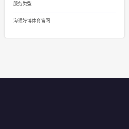
服务类型
沟通好博体育官网