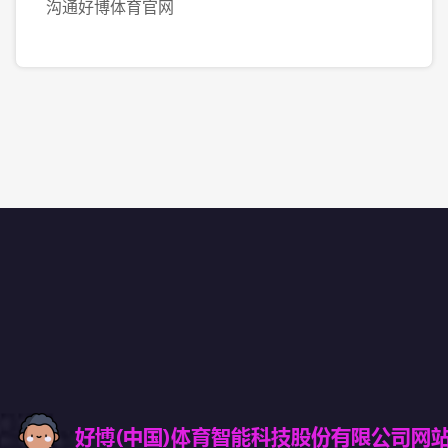
沟通好博体育官网