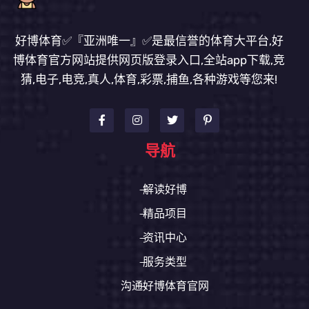
好博体育✅『亚洲唯一』✅是最信誉的体育大平台,好
博体育官方网站提供网页版登录入口,全站app下载,竞
猜,电子,电竞,真人,体育,彩票,捕鱼,各种游戏等您来!
导航
解读好博
精品项目
资讯中心
服务类型
沟通好博体育官网