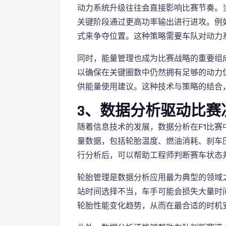
动力系统升级往往会直接影响比赛节奏。
关键阶段通过更高功率输出进行进攻。例
式来争夺位置。这种策略需要车队对动力
同时，能量管理也成为比赛战略的重要组
以确保在关键圈数中仍然拥有足够的动力
供能量使用建议。这种技术与策略的结合
3、数据分析驱动比赛
随着信息技术的发展，数据分析在F1比
量数据，包括轮胎温度、燃油消耗、刹车
行分析后，可以帮助工程师判断赛车状态
轮胎管理是数据分析应用最为典型的领域
站时间选择不当，车手可能会损失大量时
轮胎性能变化趋势，从而在最合适的时机