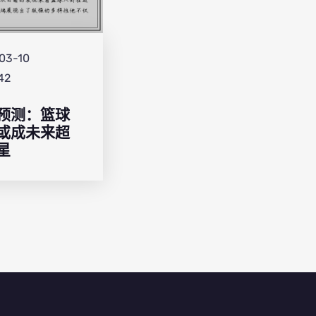
03-10
42
预测：篮球
或成未来超
星