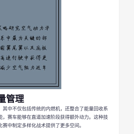
量管理
统，其中不仅包括传统的内燃机，还整合了能量回收系
能，赛车能够在直道加速阶段获得额外动力。这种技
比赛中制定多样化战术提供了更多空间。