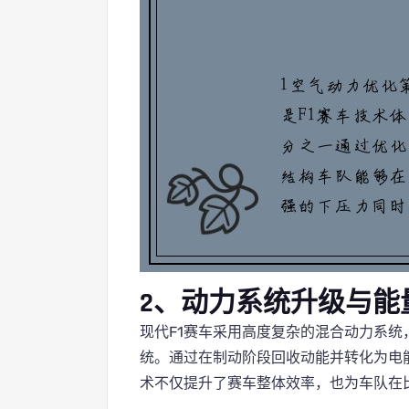
2、动力系统升级与能
现代F1赛车采用高度复杂的混合动力系
统。通过在制动阶段回收动能并转化为电
术不仅提升了赛车整体效率，也为车队在