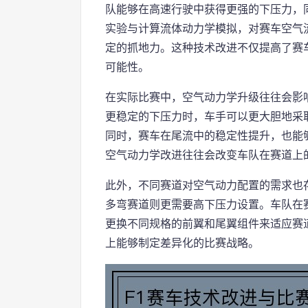
队能够在高速行驶中获得更强的下压力，
实验与计算流体动力学模拟，对赛车空气
定的抓地力。这种技术改进不仅提高了赛
可能性。
在实际比赛中，空气动力学升级往往会影
更稳定的下压力时，车手可以更大胆地采
同时，赛车在尾流中的稳定性提升，也能
空气动力学改进往往会改变车队在赛道上
此外，不同赛道对空气动力配置的需求也
多弯赛道则更需要高下压力设置。车队在
更换不同规格的前翼和尾翼组件来适应赛
上能够制定差异化的比赛战略。