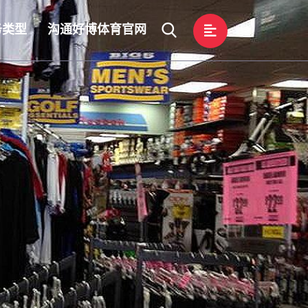
务类型
沟通好博体育官网