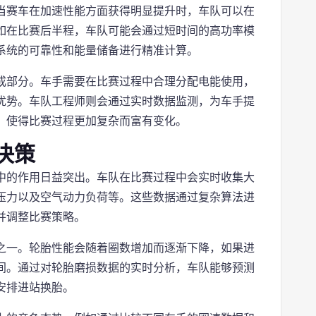
当赛车在加速性能方面获得明显提升时，车队可以在
如在比赛后半程，车队可能会通过短时间的高功率模
系统的可靠性和能量储备进行精准计算。
成部分。车手需要在比赛过程中合理分配电能使用，
优势。车队工程师则会通过实时数据监测，为车手提
，使得比赛过程更加复杂而富有变化。
决策
赛中的作用日益突出。车队在比赛过程中会实时收集大
压力以及空气动力负荷等。这些数据通过复杂算法进
并调整比赛策略。
之一。轮胎性能会随着圈数增加而逐渐下降，如果进
间。通过对轮胎磨损数据的实时分析，车队能够预测
安排进站换胎。