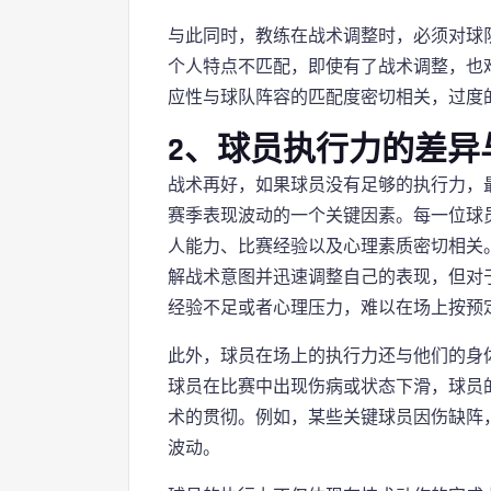
与此同时，教练在战术调整时，必须对球
个人特点不匹配，即使有了战术调整，也
应性与球队阵容的匹配度密切相关，过度
2、球员执行力的差异
战术再好，如果球员没有足够的执行力，
赛季表现波动的一个关键因素。每一位球
人能力、比赛经验以及心理素质密切相关
解战术意图并迅速调整自己的表现，但对
经验不足或者心理压力，难以在场上按预
此外，球员在场上的执行力还与他们的身
球员在比赛中出现伤病或状态下滑，球员
术的贯彻。例如，某些关键球员因伤缺阵
波动。