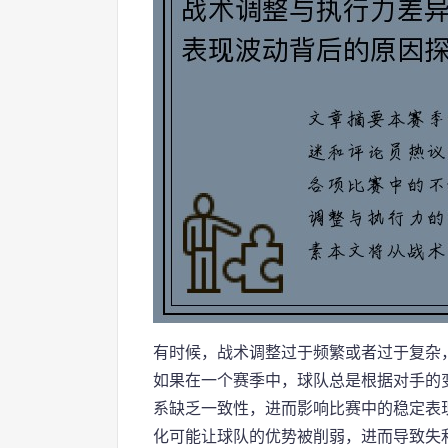
有时候，战术调整过于频繁或者过于复杂
如果在一个赛季中，球队总是根据对手的
系缺乏一致性，进而影响比赛中的稳定表
化可能让球队的优势被削弱，进而导致失