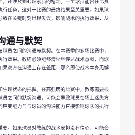
上，还涉及到心理素质的稳定。一个球员能否在比赛
执行任务，这对于比赛的最终结果至关重要。如果球
导致在关键时刻出现失误，影响战术的执行效果，从
沟通与默契
与球员之间的沟通与默契。在本赛季的多场比赛中，
执行效果。教练必须能够清晰地传达战术意图，而球
如果双方在沟通上存在差距，那么即使战术本身无懈
和生理状态的把握。在高强度的比赛中，教练需要根
球员之间的默契沟通，可能会导致球员在场上迷失方
的应变能力与与球员的沟通能力直接影响球队的执行
重要。如果球员对教练的战术安排没有信心，可能会