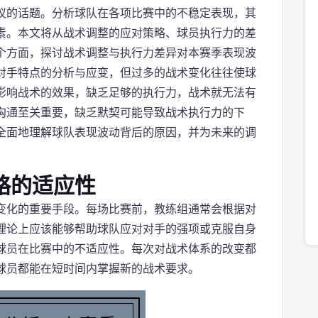
议的话题。分析球队在各项比赛中的不稳定表现，其
素。本文将从战术调整的应对策略、球员执行力的差
个方面，探讨战术调整与执行力差异对本赛季表现波
对手特点的分析与应变，但过多的战术变化往往使球
影响战术的效果，缺乏足够的执行力，战术就无法有
沟通至关重要，缺乏默契可能导致战术执行力的下
全面地理解球队表现波动背后的原因，并为未来的调
略的适应性
变化的重要手段。每场比赛前，教练组通常会根据对
理论上应该能够帮助球队应对对手的强项或克服自身
球员在比赛中的不适应性。每次对战术体系的改变都
球员都能在短时间内掌握新的战术要求。