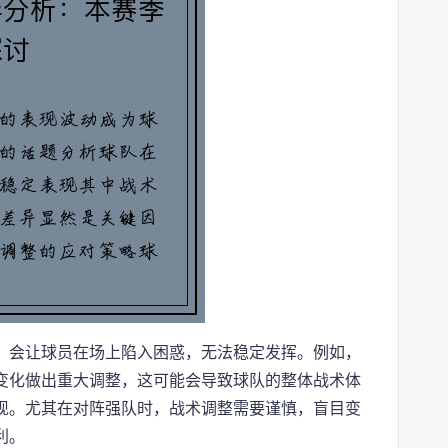
，会让球员在场上陷入困惑，无法稳定发挥。例如，
变化做出重大调整，这可能会导致球队的整体战术体
现。尤其在对阵强队时，战术调整需要谨慎，盲目变
利。