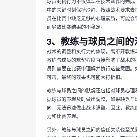
球员的执行力不仅体现在技术动作的完成
中的关键时刻保持冷静、按照战术要求去
员在比赛中缺乏足够的心理素质，可能会
而导致比赛结果的不稳定。
3、教练与球员之间的
战术的调整和执行力的体现，离不开教练
教练与球员的默契程度直接影响了战术的
员则需要在比赛中理解并执行这些意图。
可击，最终的效果也可能大打折扣。
教练与球员之间的默契还包括对球员心理
据球员的表现及时做出调整，如果缺乏与
向，无法迅速做出战术调整。因此，教练
力和比赛表现。
另外，教练与球员之间的信任关系也至关