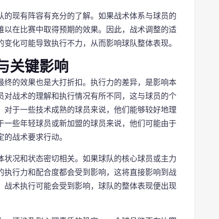
队的现有阵容有充分的了解。如果战术体系与球员的
难以在比赛中取得预期的效果。因此，战术调整的适
的变化可能导致执行不力，从而影响球队整体表现。
与关键影响
最终的效果也是大打折扣。执行力的差异，是影响本
员对战术的理解和执行情况有所不同，这与球员的个
。对于一些技术成熟的球员来说，他们能够较好地理
于一些年轻球员或新加盟的球员来说，他们可能由于
定的战术要求行动。
体状况和状态密切相关。如果球队的核心球员或主力
的执行力和配合度都会受到影响，这将直接影响到战
，战术执行可能会受到影响，球队的整体表现便出现