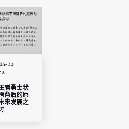
03-30
:43
王者勇士状
滑背后的原
未来发展之
讨