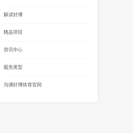
解读好博
精品项目
资讯中心
服务类型
沟通好博体育官网