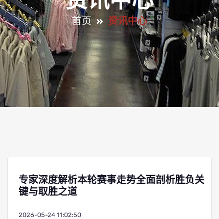
资讯中心
首页
资讯中心
专家深度解析本轮赛事走势全面剖析胜负关
键与取胜之道
2026-05-24 11:02:50