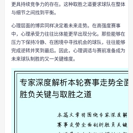
更具持续竞争力的存在。这种取胜之道要求球队在整体
与细节之间找到平衡。
心理层面的博弈同样决定着未来走势。在高强度赛事
中，心理承受力往往比体能更早出现分化。那些能够在
压力下保持冷静、在困境中寻找机会的球队，往往能够
完成逆转并笑到最后。因此，心理调适与赛前准备成为
未来球队制胜的又一关键维度。