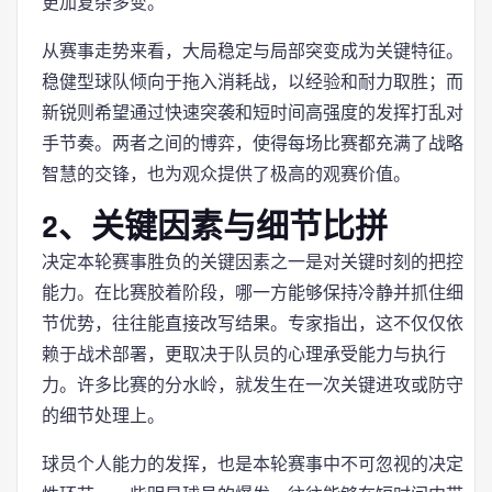
更加复杂多变。
从赛事走势来看，大局稳定与局部突变成为关键特征。
稳健型球队倾向于拖入消耗战，以经验和耐力取胜；而
新锐则希望通过快速突袭和短时间高强度的发挥打乱对
手节奏。两者之间的博弈，使得每场比赛都充满了战略
智慧的交锋，也为观众提供了极高的观赛价值。
2、关键因素与细节比拼
决定本轮赛事胜负的关键因素之一是对关键时刻的把控
能力。在比赛胶着阶段，哪一方能够保持冷静并抓住细
节优势，往往能直接改写结果。专家指出，这不仅仅依
赖于战术部署，更取决于队员的心理承受能力与执行
力。许多比赛的分水岭，就发生在一次关键进攻或防守
的细节处理上。
球员个人能力的发挥，也是本轮赛事中不可忽视的决定