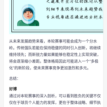
从未来发展趋势来看，本轮赛事可能会成为一个分水
岭。传统强队若能在保持稳健的同时引入创新，将继续
维持领先；而新锐力量如果能够在稳定性上实现突破，
将会逐渐缩小差距。整体格局因此可能进入一个“多极
化”的新阶段，使未来赛事竞争更加激烈和多元。
总结：
好博
通过对本轮赛事的深入剖析，可以看到胜负的关键不仅
仅在于球员个人能力的发挥，更在于整体战略、细节执