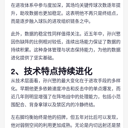
在进攻体系中参与度加深，其场均关键传球次数逐年提
升，助攻数据也更加稳定。这表明他不再只是终结点，
而是逐步融入球队的进攻组织链条之中。
此外，数据的稳定性同样值得关注。近五年中，孙兴慜
因伤缺阵的比例相对较低，连续出场能力保证了数据的
持续积累。这种身体管理与状态保持能力，为他的数据
进化提供了坚实基础。
2、技术特点持续进化
从技术层面看，孙兴慜的最大变化在于进攻手段的多样
化。早期他更多依赖速度冲击和反击中的单点爆发，而
近几年则明显增强了在阵地战中的处理能力，包括小范
围配合、背身拿球以及禁区内的冷静终结。
左右脚均衡始终是他的招牌，但五年对比后可以发现，
他对弱侧空间的利用更加成熟。无论是内切远射还是禁