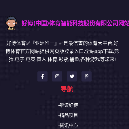
好博体育✅『亚洲唯一』✅是最信誉的体育大平台,好
博体育官方网站提供网页版登录入口,全站app下载,竞
猜,电子,电竞,真人,体育,彩票,捕鱼,各种游戏等您来!
导航
解读好博
精品项目
资讯中心