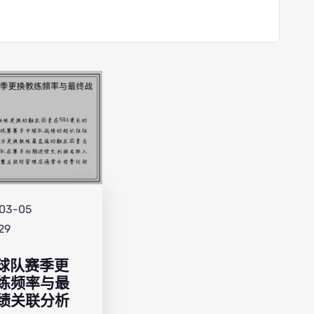
03-05
29
A 球队赛季更
练频率与最
绩关联分析