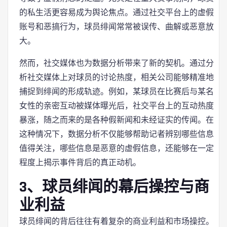
的私生活更容易成为舆论焦点。通过社交平台上的虚假
账号和恶搞行为，球员绯闻常常被误传、曲解或恶意放
大。
然而，社交媒体也为数据分析带来了新的契机。通过分
析社交媒体上对球员的讨论热度，相关公司能够精准地
捕捉到绯闻的形成轨迹。例如，某球员在比赛后与某名
女性的亲密互动被媒体曝光后，社交平台上的互动热度
暴涨，随之而来的是各种假新闻和未经证实的传闻。在
这种情况下，数据分析不仅能够帮助记者辨别哪些信息
值得关注，哪些信息是恶意的虚假信息，还能够在一定
程度上揭示事件背后的真正动机。
3、球员绯闻的幕后操控与商
业利益
球员绯闻的背后往往有着复杂的商业利益和市场操控。