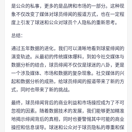
是公众的私事，更多的是品牌和市场的一部分。这种现
象不仅改变了媒体对球员绯闻的报道方式，也在一定程
度上引发了球迷和公众对球员个人隐私的重新思考。
总结：
通过五年数据的进化，我们可以清晰地看到球星绯闻的
演变轨迹。从最初的传统媒体爆料，到如今社交媒体与
数据分析的结合，球员绯闻不仅仅是球迷的八卦，更是
一个涉及媒体、市场和数据的复杂现象。社交媒体的兴
起和数据分析的成熟，给球员绯闻的报道带来了新的方
式，同时也带来了新的挑战。
最终，球员绯闻背后的商业利益和市场操控成为了不可
忽视的因素。随着数据技术的发展，我们能够更加精准
地揭示绯闻背后的真相，同时也要警惕其中可能的商业
操控和信息误导。球迷和公众对于球员隐私的尊重和保