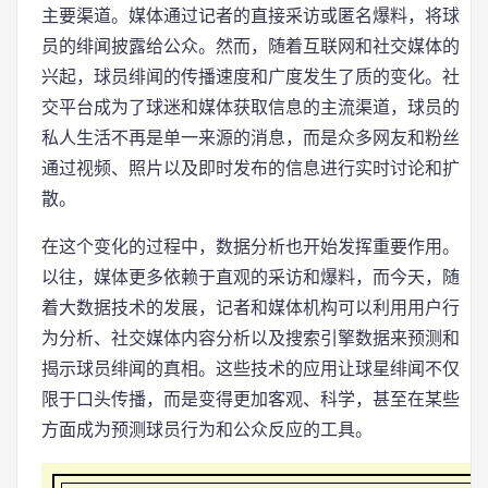
主要渠道。媒体通过记者的直接采访或匿名爆料，将球
员的绯闻披露给公众。然而，随着互联网和社交媒体的
兴起，球员绯闻的传播速度和广度发生了质的变化。社
交平台成为了球迷和媒体获取信息的主流渠道，球员的
私人生活不再是单一来源的消息，而是众多网友和粉丝
通过视频、照片以及即时发布的信息进行实时讨论和扩
散。
在这个变化的过程中，数据分析也开始发挥重要作用。
以往，媒体更多依赖于直观的采访和爆料，而今天，随
着大数据技术的发展，记者和媒体机构可以利用用户行
为分析、社交媒体内容分析以及搜索引擎数据来预测和
揭示球员绯闻的真相。这些技术的应用让球星绯闻不仅
限于口头传播，而是变得更加客观、科学，甚至在某些
方面成为预测球员行为和公众反应的工具。