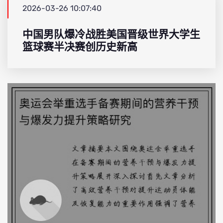
2026-03-26 10:07:40
中国男队爆冷战胜美国晋级世界大学生
篮球赛半决赛创历史新高