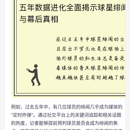
例如，过去五年中，有几位球员的绯闻几乎成为媒体的
“定时炸弹”。通过社交平台上的关键词追踪和相关话题
的热度，记者能够提前预判球员是否会成为绯闻的焦