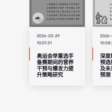
2026-03-29
2026-
10:07:31
10:58
奥运会举重选手
深度
备赛期间的营养
预选
干预与爆发力提
及未
升策略研究
预测