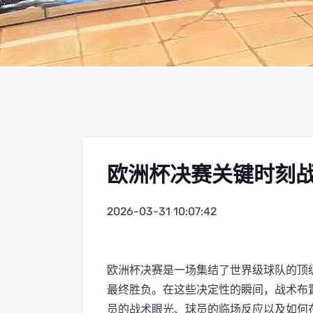
欧洲杯决赛关键时刻
2026-03-31 10:07:42
欧洲杯决赛是一场集结了世界级球队的顶
最终胜负。在这些决定性的瞬间，战术布
员的战术眼光、球员的临场反应以及如何