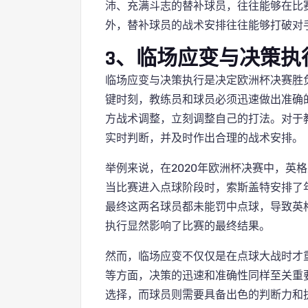
沛、充满斗志的替补球员，往往能够在比赛
外，替补球员的战术安排往往能够打破对
3、临场应变与决策执
临场应变与决策执行是决定欧洲杯决赛胜
键时刻，教练员和球员必须迅速做出准确
方战术调整，立刻调整自己的打法。对于
实时判断，并及时作出合理的战术安排。
举例来说，在2020年欧洲杯决赛中，英
当比赛进入点球阶段时，索斯盖特安排了
最终这两名球员都未能罚中点球，导致英
执行显然影响了比赛的最终结果。
然而，临场应变不仅仅是在点球大战时才
等方面，决策的迅速和准确性同样至关重
选择，而球员则需要具备出色的判断力和