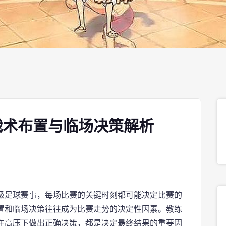
战术布置与临场决策解析
级足球赛事，每场比赛的关键时刻都可能决定比赛的
置和临场决策往往成为比赛走势的决定性因素。教练
在高压下做出正确决策，都是决定最终结果的重要因