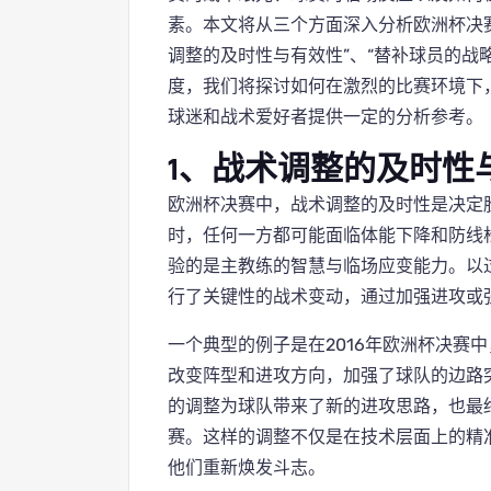
素。本文将从三个方面深入分析欧洲杯决
调整的及时性与有效性”、“替补球员的战
度，我们将探讨如何在激烈的比赛环境下
球迷和战术爱好者提供一定的分析参考。
1、战术调整的及时性
欧洲杯决赛中，战术调整的及时性是决定
时，任何一方都可能面临体能下降和防线
验的是主教练的智慧与临场应变能力。以
行了关键性的战术变动，通过加强进攻或
一个典型的例子是在2016年欧洲杯决赛
改变阵型和进攻方向，加强了球队的边路
的调整为球队带来了新的进攻思路，也最
赛。这样的调整不仅是在技术层面上的精
他们重新焕发斗志。