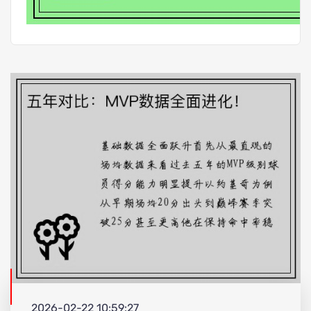
2026-02-22 10:59:27