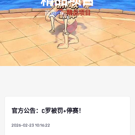
精品项目
首页
精品项目
官方公告：C罗被罚+停赛！
2026-02-23 10:16:22