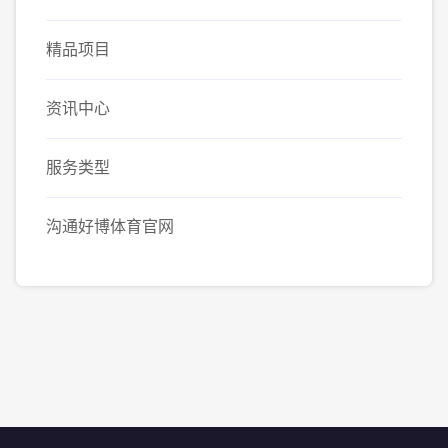
精品项目
资讯中心
服务类型
沟通好博体育官网