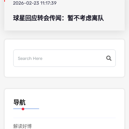
2026-02-23 11:17:39
球星回应转会传闻：暂不考虑离队
导航
解读好博