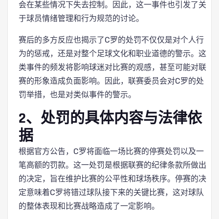
会在某些情况下失去控制。因此，这一事件也引发了关
于球员情绪管理和行为规范的讨论。
赛后的多方反应也揭示了C罗的处罚不仅仅是对个人行
为的惩戒，还是对整个足球文化和职业道德的警示。这
类事件的频发将影响球迷对比赛的观感，甚至可能对联
赛的形象造成负面影响。因此，联赛委员会对C罗的处
罚举措，也是对类似事件的警示。
2、处罚的具体内容与法律依
据
根据官方公告，C罗将面临一场比赛的停赛处罚以及一
笔高额的罚款。这一处罚是根据联赛的纪律条款所做出
的决定，旨在维护比赛的公平性和球场秩序。停赛的决
定意味着C罗将错过球队接下来的关键比赛，这对球队
的整体表现和比赛战略造成了一定影响。