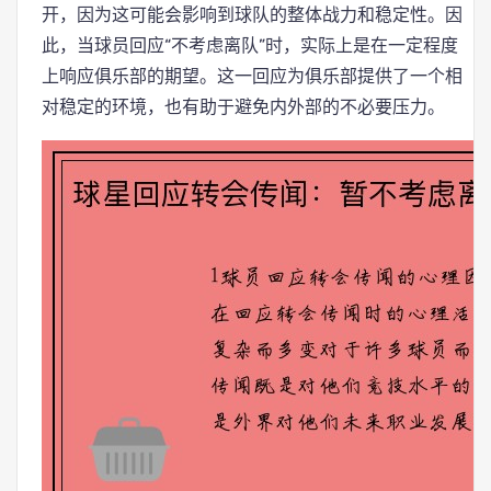
开，因为这可能会影响到球队的整体战力和稳定性。因
此，当球员回应“不考虑离队”时，实际上是在一定程度
上响应俱乐部的期望。这一回应为俱乐部提供了一个相
对稳定的环境，也有助于避免内外部的不必要压力。