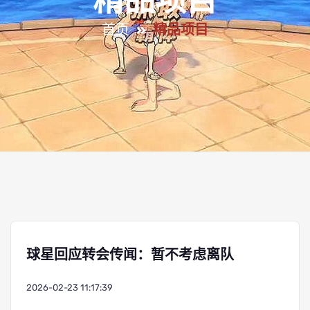
精品项目
首页
精品项目
球星回应转会传闻：暂不考虑离队
2026-02-23 11:17:39