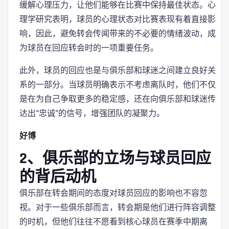
缓解心理压力，让他们能够在比赛中保持最佳状态。心
理学研究表明，球员的心理状态对比赛表现有着直接影
响，因此，避免转会传闻带来的不必要的情绪波动，成
为球员在回应转会时的一项重要任务。
此外，球员的回应也是与俱乐部和球迷之间建立良好关
系的一部分。当球员明确表示不考虑离队时，他们不仅
是在为自己争取更多的稳定感，还在向俱乐部和球迷传
达出“忠诚”的信号，增强团队的凝聚力。
好博
2、俱乐部的立场与球员回应
的背后动机
俱乐部在转会期间的态度对球员回应的影响也不容忽
视。对于一些俱乐部而言，转会期是他们进行阵容调整
的时机，但他们往往不愿看到核心球员在赛季中期离