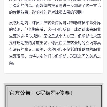
了稳定的信息。而媒体的报道则进一步加深了这一言论
的传播效果，影响着外界对球员去留的预期。
虽然短期内，球员回应转会传闻可以帮助球员平息外界
的猜测，但长期来看，这一回应反映了球员对未来职业
生涯的选择与规划。无论是从个人心理、俱乐部需求还
是球迷期望的角度出发，球员在回应转会时的立场都具
有深远的意义。最终，这种回应不仅影响着球员的职业
生涯发展，也将决定他们与俱乐部、球迷之间的关系走
向。