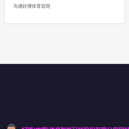
沟通好博体育官网