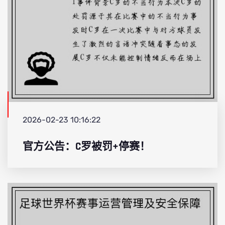
2026-02-23 10:16:22
官方公告：C罗被罚+停赛！