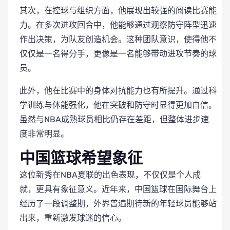
其次，在控球与组织方面，他展现出较强的阅读比赛能
力。在多次进攻回合中，他能够通过观察防守阵型迅速
作出决策，为队友创造机会。这种团队意识，使得他不
仅仅是一名得分手，更像是一名能够带动进攻节奏的球
员。
此外，他在比赛中的身体对抗能力也有所提升。通过科
学训练与体能强化，他在突破和防守时显得更加自信。
虽然与NBA成熟球员相比仍存在差距，但整体进步速
度非常明显。
中国篮球希望象征
这位新秀在NBA夏联的出色表现，不仅仅是个人成
就，更具有象征意义。近年来，中国篮球在国际舞台上
经历了一段调整期，外界普遍期待新的年轻球员能够站
出来，重新激发球迷的信心。