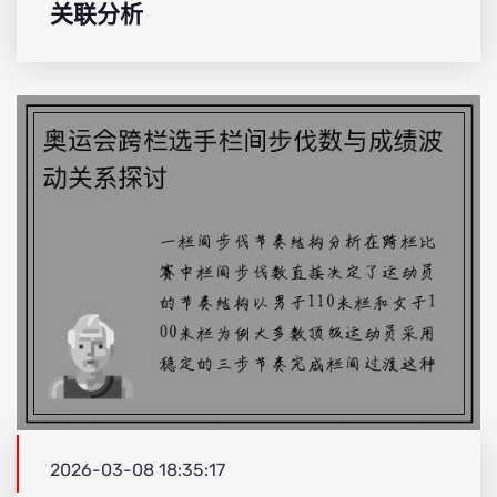
关联分析
2026-03-08 18:35:17