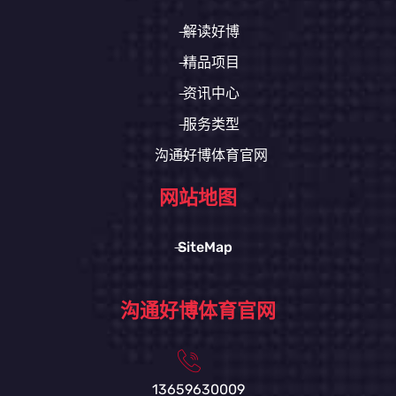
解读好博
精品项目
资讯中心
服务类型
沟通好博体育官网
网站地图
SiteMap
沟通好博体育官网
13659630009