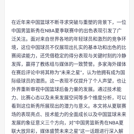
在近年来中国篮球不断寻求突破与重塑的背景下，一位
中国男篮新秀在NBA夏季联赛中的出色表现引发了广
泛关注。面对来自世界各地的年轻球员和激烈的竞争环
境，这位中国球员不仅展现出扎实的基本功和出色的比
赛阅读能力，还凭借稳定的得分表现与关键时刻的冷静
发挥，赢得了教练组与媒体的一致赞誉。多家海外媒体
在赛后评论中将其称为“未来之星”，认为他拥有成为国
际级球员的潜质。这一表现不仅提升了个人声望，也让
外界重新审视中国篮球后备力量的发展。通过技术能
力、比赛心态以及未来发展空间等多个维度分析，可以
看到这位新秀所展现出的潜力与意义。本文将从夏联赛
场的表现亮点、技术能力的全面成长以及中国篮球未来
发展的象征意义三个方向，对“中国男篮新秀在NBA夏
联大放异彩，媒体盛赞未来之星”这一话题进行深入解