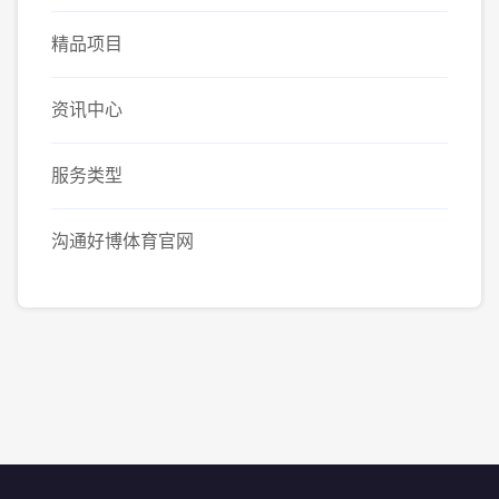
精品项目
资讯中心
服务类型
沟通好博体育官网