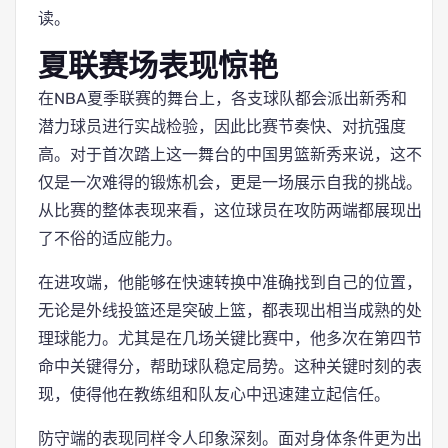
读。
夏联赛场表现惊艳
在NBA夏季联赛的舞台上，各支球队都会派出新秀和
潜力球员进行实战检验，因此比赛节奏快、对抗强度
高。对于首次踏上这一舞台的中国男篮新秀来说，这不
仅是一次难得的锻炼机会，更是一场展示自我的挑战。
从比赛的整体表现来看，这位球员在攻防两端都展现出
了不俗的适应能力。
在进攻端，他能够在快速转换中准确找到自己的位置，
无论是外线投篮还是突破上篮，都表现出相当成熟的处
理球能力。尤其是在几场关键比赛中，他多次在第四节
命中关键得分，帮助球队稳定局势。这种关键时刻的表
现，使得他在教练组和队友心中迅速建立起信任。
防守端的表现同样令人印象深刻。面对身体条件更为出