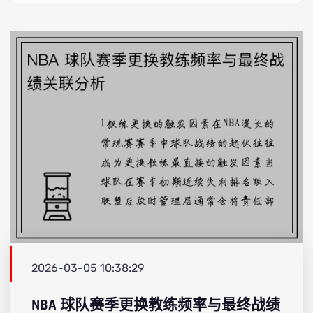
2026-03-05 10:38:29
NBA 球队赛季更换教练频率与最终战绩