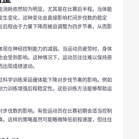
能消耗依然较为明显，尤其是在比赛后半程。当体能
发生变化，这种变化会直接影响栏间步伐数的稳定
在后程由于力量下降而被迫调整为四步节奏，从而影
体现在神经控制能力的减弱。当运动员疲劳时，身体
也会受到影响。这种情况下，运动员往往难以保持原
而出现成绩波动。
过科学训练来延缓体能下降对步伐节奏的影响。例如
耐力训练增强后程稳定性。这些训练方法能够帮助运
。
对步伐数的影响。有些运动员在比赛初期会适当控制
奏。这样的策略虽然可能略微降低前程速度，但往往