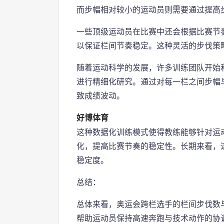
而步幅相对较小的运动员则需要通过提高
一些顶级运动员在比赛中还会根据比赛节
以保证栏间节奏稳定。这种灵活的步伐策
随着运动科学的发展，许多训练团队开始
进行精细化研究。通过对每一栏之间步幅
致成绩波动。
好博体育
这种数据化训练模式使得教练能够针对运
化，提高比赛节奏的稳定性。长期来看，
稳定度。
总结：
总体来看，奥运会跨栏选手的栏间步伐数
帮助运动员保持高速奔跑与技术动作的协