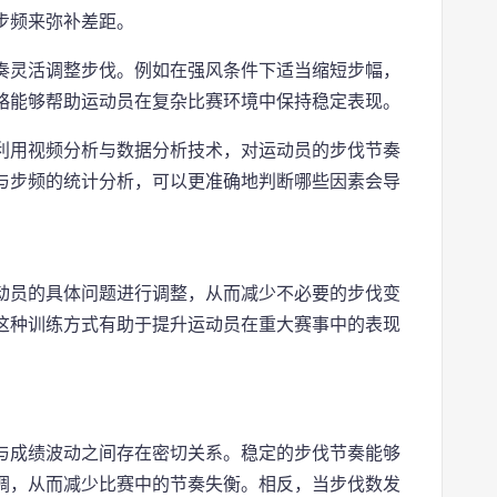
步频来弥补差距。
奏灵活调整步伐。例如在强风条件下适当缩短步幅，
略能够帮助运动员在复杂比赛环境中保持稳定表现。
利用视频分析与数据分析技术，对运动员的步伐节奏
与步频的统计分析，可以更准确地判断哪些因素会导
动员的具体问题进行调整，从而减少不必要的步伐变
这种训练方式有助于提升运动员在重大赛事中的表现
与成绩波动之间存在密切关系。稳定的步伐节奏能够
调，从而减少比赛中的节奏失衡。相反，当步伐数发