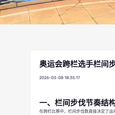
奥运会跨栏选手栏间
2026-03-08 18:35:17
一、栏间步伐节奏结
在跨栏比赛中，栏间步伐数直接决定了运动