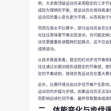
例，大多数顶级运动员采用稳定的三步节
成较为理想的平衡，使运动员在保持高速
运动员的重心变化更为平顺，从而有助于
然而在高水平比赛中，部分运动员会在比
化往往意味着节奏出现波动，也可能反映
动员需要重新调整跨栏起跳点，这不仅会
成绩波动。
从技术角度来看，稳定的栏间步伐节奏依
往往通过长期训练形成稳定的节奏感，使
定的节奏结构，使得优秀运动员在重大赛
此外，比赛环境也会对步伐节奏产生影响
运动员的步幅与步频。如果运动员无法及
而影响后续栏间节奏，最终导致整体成绩
二、体能变化与步伐