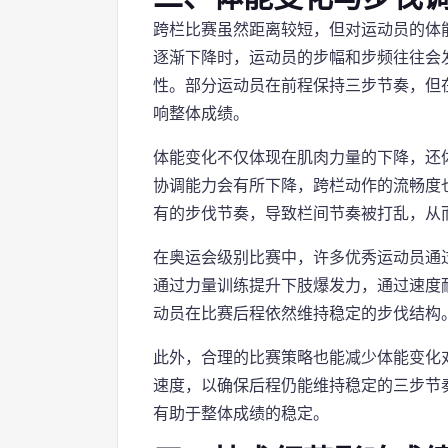
跨栏比赛虽然距离较短，但对运动员的体
逐渐下降时，运动员的步幅和步频往往会
性。部分运动员在前程保持三步节奏，但
响整体成绩。
体能变化不仅体现在肌肉力量的下降，还
协调能力会有所下降，跨栏动作的流畅度
有的步伐节奏，导致栏间节奏被打乱，从
在奥运会级别比赛中，许多优秀运动员通
通过力量训练提升下肢爆发力，通过速度
动员在比赛后程依然维持稳定的步伐结构
此外，合理的比赛策略也能减少体能变化
速度，以确保后程仍能维持稳定的三步节
有助于整体成绩的稳定。