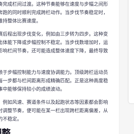
奏完成栏间过渡。这种节奏能够在速度与步幅之间形
奔跑的同时顺利完成跨栏动作。当步伐节奏稳定时，
维持整体比赛速度。
赛后程出现步伐变化，例如由三步转为四步。这种变
出体能下降或步幅控制不稳定。当步伐数增加时，运
影响栏间节奏，还可能造成整体速度下降，最终导致
赖于步幅控制能力与速度协调能力。顶级跨栏运动员
每一步都与栏间距离形成精确匹配。正是这种高度稳
事中能够保持较小的成绩波动。
，例如风速、赛道条件以及起跑状态等因素都会影响
时调整节奏，便可能在某一栏出现跨栏距离偏差，从
的不稳定。
调整