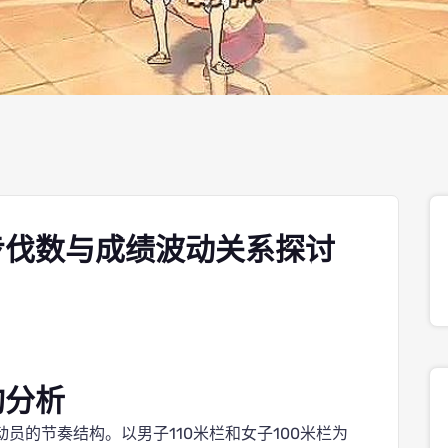
步伐数与成绩波动关系探讨
构分析
员的节奏结构。以男子110米栏和女子100米栏为